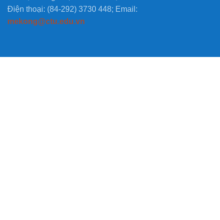
Điện thoại: (84-292) 3730 448; Email:
mekong@ctu.edu.vn