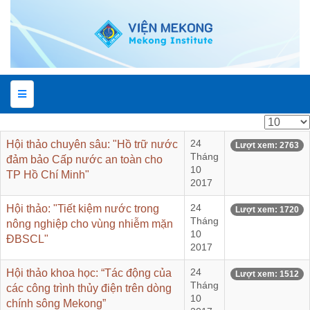
Hiển
thị
Hội thảo chuyên sâu: "Hồ trữ nước
24
Lượt xem: 2763
#
Tháng
đảm bảo Cấp nước an toàn cho
10
TP Hồ Chí Minh"
2017
Hội thảo: "Tiết kiệm nước trong
24
Lượt xem: 1720
Tháng
nông nghiệp cho vùng nhiễm mặn
10
ĐBSCL"
2017
Hội thảo khoa học: “Tác động của
24
Lượt xem: 1512
Tháng
các công trình thủy điện trên dòng
10
chính sông Mekong”