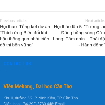
Previous article:
Next article:
Hội thảo: Tổng kết dự án
Hội thảo lần 5: “Tương lai
“Thích ứng Biến đổi khí
Đồng bằng sông Cửu
hậu thông qua phát triển
Long: Tầm nhìn – Thái độ
đô thị bền vững”
- Hành động”
CONTACT US
Viện Mekong, Đại học Cần Thơ
Khu II, đường 3/2, P. Ninh Kiều, TP. Cần Thơ.
Điện thoại: (84-292) 3730 448; Email: