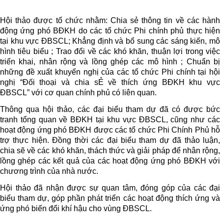
Hội thảo được tổ chức nhằm: Chia sẻ thông tin về các hành
động ứng phó BĐKH do các tổ chức Phi chính phủ thực hiện
tại khu vực ĐBSCL; Khẳng định và bổ sung các sáng kiến, mô
hình tiêu biểu ; Trao đổi về các khó khăn, thuận lợi trong việc
triển khai, nhân rộng và lồng ghép các mô hình ; Chuẩn bị
những đề xuất khuyến nghị của các tổ chức Phi chính tại hội
nghị “Đối thoại và chia sẺ về thích ứng BĐKH khu vực
ĐBSCL” với cơ quan chính phủ có liên quan.
Thông qua hội thảo, các đại biểu tham dự đã có được bức
tranh tổng quan về BĐKH tại khu vực ĐBSCL, cũng như các
hoạt động ứng phó BĐKH được các tổ chức Phi Chính Phủ hỗ
trợ thực hiện. Đồng thời các đại biểu tham dự đã thảo luận,
chia sẽ về các khó khăn, thách thức và giải pháp để nhân rộng,
lồng ghép các kết quả của các hoạt động ứng phó BĐKH với
chương trình của nhà nước.
Hội thảo đã nhận được sự quan tâm, đóng góp của các đại
biểu tham dự, góp phần phát triển các hoạt động thích ứng và
ứng phó biến đổi khí hậu cho vùng ĐBSCL.