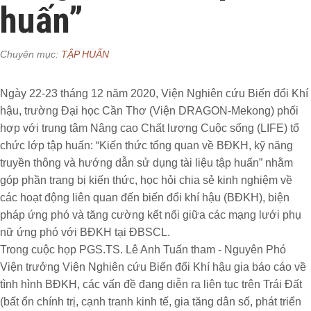
huấn”
Chuyên mục:
TẬP HUẤN
Ngày 22-23 tháng 12 năm 2020, Viện Nghiên cứu Biến đổi Khí
hậu, trường Đại học Cần Thơ (Viện DRAGON-Mekong) phối
hợp với trung tâm Nâng cao Chất lượng Cuộc sống (LIFE) tổ
chức lớp tập huấn: “Kiến thức tổng quan về BĐKH, kỹ năng
truyền thông và hướng dẫn sử dụng tài liệu tập huấn” nhằm
góp phần trang bị kiến thức, học hỏi chia sẻ kinh nghiệm về
các hoạt động liên quan đến biến đổi khí hậu (BĐKH), biện
pháp ứng phó và tăng cường kết nối giữa các mạng lưới phụ
nữ ứng phó với BĐKH tại ĐBSCL.
Trong cuộc họp PGS.TS. Lê Anh Tuấn tham - Nguyên Phó
Viện trưởng Viện Nghiên cứu Biến đổi Khí hậu gia báo cáo về
tình hình BĐKH, các vấn đề đang diễn ra liên tục trên Trái Đất
(bất ổn chính trị, cạnh tranh kinh tế, gia tăng dân số, phát triển