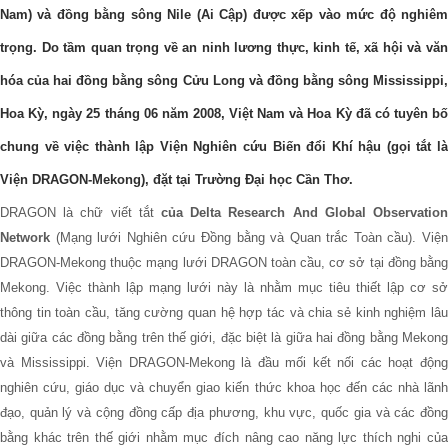
Nam) và đồng bằng sông Nile (Ai Cập) được xếp vào mức độ nghiêm
trọng. Do tầm quan trọng về an ninh lương thực, kinh tế, xã hội và văn
hóa của hai đồng bằng sông Cửu Long và đồng bằng sông Mississippi,
Hoa Kỳ, ngày 25 tháng 06 năm 2008, Việt Nam và Hoa Kỳ đã có tuyên bố
chung về việc thành lập Viện Nghiên cứu Biến đổi Khí hậu (gọi tắt là
Viện DRAGON-Mekong), đặt tại Trường Đại học Cần Thơ.
DRAGON là chữ viết tắt
của Delta Research And Global Observation
Network
(Mạng lưới Nghiên cứu Đồng bằng và Quan trắc Toàn cầu). Viện
DRAGON-Mekong thuộc mạng lưới DRAGON toàn cầu, cơ sở tại đồng bằng
Mekong. Việc thành lập mạng lưới này là nhằm mục tiêu thiết lập cơ sở
thông tin toàn cầu, tăng cường quan hệ hợp tác và chia sẻ kinh nghiệm lâu
dài giữa các đồng bằng trên thế giới, đặc biệt là giữa hai đồng bằng Mekong
và Mississippi. Viện DRAGON-Mekong là đầu mối kết nối các hoạt động
nghiên cứu, giáo dục và chuyển giao kiến thức khoa học đến các nhà lãnh
đạo, quản lý và cộng đồng cấp địa phương, khu vực, quốc gia và các đồng
bằng khác trên thế giới nhằm mục đích nâng cao năng lực thích nghi của