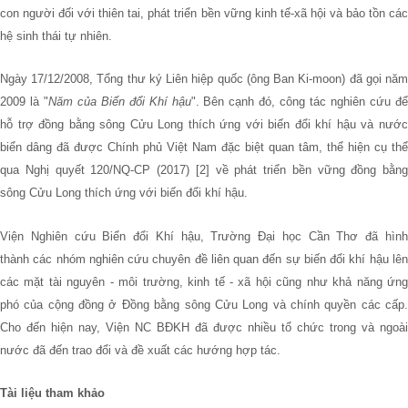
con người đối với thiên tai, phát triển bền vững kinh tế-xã hội và bảo tồn các
hệ sinh thái tự nhiên.
Ngày 17/12/2008, Tổng thư ký Liên hiệp quốc (ông Ban Ki-moon) đã gọi năm
2009 là "
Năm của Biến đổi Khí hậu
". Bên cạnh đó, công tác nghiên cứu đ
hỗ trợ đồng bằng sông Cửu Long thích ứng với biến đổi khí hậu và nước
biển dâng đã được Chính phủ Việt Nam đặc biệt quan tâm, thể hiện cụ thể
qua Nghị quyết 120/NQ-CP (2017) [2] về phát triển bền vững đồng bằng
sông Cửu Long thích ứng với biến đổi khí hậu.
Viện Nghiên cứu Biển đổi Khí hậu, Trường Đại học Cần Thơ đã hình
thành các nhóm nghiên cứu chuyên đề liên quan đến sự biến đổi khí hậu lên
các mặt tài nguyên - môi trường, kinh tế - xã hội cũng như khả năng ứng
phó của cộng đồng ở Đồng bằng sông Cửu Long và chính quyền các cấp.
Cho đến hiện nay, Viện NC BĐKH đã được nhiều tổ chức trong và ngoài
nước đã đến trao đổi và đề xuất các hướng hợp tác.
Tài liệu tham khảo