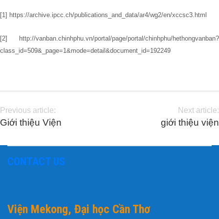
[1] https://archive.ipcc.ch/publications_and_data/ar4/wg2/en/xccsc3.html
[2] http://vanban.chinhphu.vn/portal/page/portal/chinhphu/hethongvanban?
class_id=509&_page=1&mode=detail&document_id=192249
Previous article:
Next article:
Giới thiệu Viện
giới thiệu viện
CONTACT US
Viện Mekong, Đại học Cần Thơ