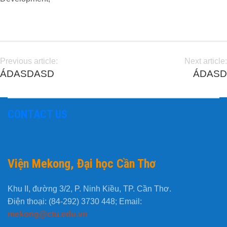
Previous article:
Next article:
ÁDASDASD
ÁDASD
CONTACT US
Viện Mekong, Đại học Cần Thơ
Khu II, đường 3/2, P. Ninh Kiều, TP. Cần Thơ.
Điện thoại: (84-292) 3730 448; Email:
mekong@ctu.edu.vn