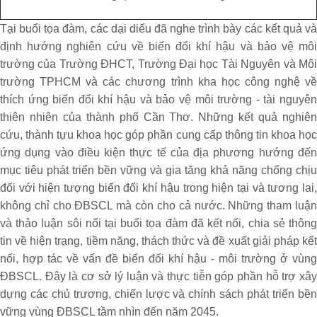
Tại buổi tọa đàm, các dại diểu đã nghe trình bày các kết quả và
định hướng nghiên cứu về biến đổi khí hậu và bảo vệ môi
trường của Trường ĐHCT, Trường Đại học Tài Nguyên và Môi
trường TPHCM và các chương trình kha học công nghệ về
thích ứng biến đổi khí hậu và bảo vệ môi trường - tài nguyên
thiên nhiên của thành phố Cần Thơ. Những kết quả nghiên
cứu, thành tựu khoa học góp phần cung cấp thông tin khoa học
ứng dụng vào điều kiện thực tế của địa phương hướng đến
mục tiêu phát triển bền vững và gia tăng khả năng chống chịu
đối với hiện tượng biến đổi khí hậu trong hiện tại và tương lai,
không chỉ cho ĐBSCL mà còn cho cả nước. Những tham luận
và thảo luận sôi nổi tại buổi tọa đàm đã kết nối, chia sẻ thông
tin về hiện trạng, tiềm năng, thách thức và đề xuất giải pháp kết
nối, hợp tác về vấn đề biến đổi khí hậu - môi trường ở vùng
ĐBSCL. Đây là cơ sở lý luận và thực tiễn góp phần hỗ trợ xây
dựng các chủ trương, chiến lược và chính sách phát triển bền
vững vùng ĐBSCL tầm nhìn đến năm 2045.