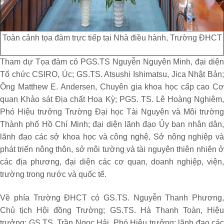
Toàn cảnh tọa đàm trực tiếp tại Nhà điều hành, Trường ĐHCT
Tham dự Tọa đàm có PGS.TS Nguyễn Nguyên Minh, đại diện
Tổ chức CSIRO, Úc; GS.TS. Atsushi Ishimatsu, Jica Nhật Bản;
Ông Matthew E. Andersen, Chuyên gia khoa học cấp cao Cơ
quan Khảo sát Địa chất Hoa Kỳ; PGS. TS. Lê Hoàng Nghiêm,
Phó Hiệu trưởng Trường Đại học Tài Nguyên và Môi trường
Thành phố Hồ Chí Minh; đại diện lãnh đạo Ủy ban nhân dân,
lãnh đạo các sở khoa học và công nghệ, Sở nông nghiệp và
phát triển nông thôn, sở môi tường và tài nguyên thiên nhiên ở
các địa phương, đại diện các cơ quan, doanh nghiệp, viện,
trường trong nước và quốc tế.
Về phía Trường ĐHCT có GS.TS. Nguyễn Thanh Phương,
Chủ tịch Hội đồng Trường; GS.TS. Hà Thanh Toàn, Hiệu
trưởng; GS.TS. Trần Ngọc Hải, Phó Hiệu trưởng; lãnh đạo các