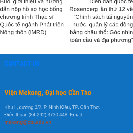
Buổi giới thiệu và hướng
Diễn đàn quốc tế
dẫn nộp hồ sơ học bổng
Rosenberg lần thứ 12 về
chương trình Thạc sĩ
“Chính sách tài nguyên
Quốc tế ngành Phát triển
nước, quản lý các đồng
Nông thôn (IMRD)
bằng châu thổ: Góc nhìn
toàn cầu và địa phương”
CONTACT US
Viện Mekong, Đại học Cần Thơ
Khu II, đường 3/2, P. Ninh Kiều, TP. Cần Thơ.
Điện thoại: (84-292) 3730 448; Email:
mekong@ctu.edu.vn