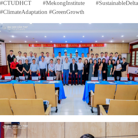
#CTUDHCT #MekongInstitute #SustainableDelta
#ClimateAdaptation #GreenGrowth