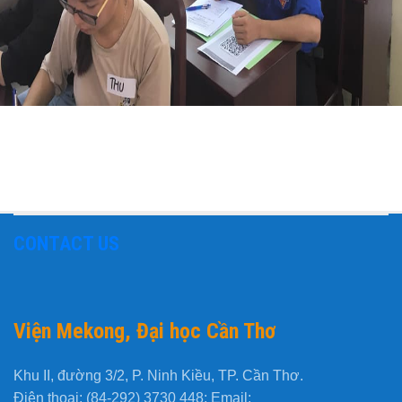
CONTACT US
Viện Mekong, Đại học Cần Thơ
Khu II, đường 3/2, P. Ninh Kiều, TP. Cần Thơ.
Điện thoại: (84-292) 3730 448; Email: