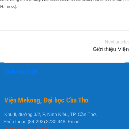
H
arness).
Next article:
Giới thiệu Viện
CONTACT US
Viện Mekong, Đại học Cần Thơ
Khu II, đường 3/2, P. Ninh Kiều, TP. Cần Thơ.
Điện thoại: (84-292) 3730 448; Email:
mekong@ctu.edu.vn