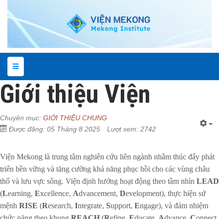
Giới thiệu Viện
Chuyên mục:
GIỚI THIỆU CHUNG
Được đăng: 05 Tháng 8 2025
Lượt xem: 2742
Viện Mekong là trung tâm nghiên cứu liên ngành nhằm thúc đẩy phát
triển bền vững và tăng cường khả năng phục hồi cho các vùng châu
thổ và lưu vực sông. Viện định hướng hoạt động theo tầm nhìn
LEAD
(
L
earning,
E
xcellence,
A
dvancement,
D
evelopment), thực hiện sứ
mệnh
RISE
(
R
esearch,
I
ntegrate,
S
upport,
E
ngage), và đảm nhiệm
chức năng theo khung
REACH
(
R
efine,
E
ducate,
A
dvance,
C
onnect,