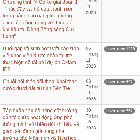
Tháng
Chương trình Y-CoRe giai đoạn 1
11
“Thúc đẩy vai trò của thanh niên
2023
trong nâng cao năng lực chống
chịu của cộng đồng với biến đổi
khí hậu tại Đồng Bằng sông Cửu
Long”
Buổi gặp và sinh hoạt với các sinh
06
Lượt xem: 1308
Tháng
viên/học viên được nhận tài trợ
11
thực hiện đề tài bởi dự án Oxfam
2023
IP2
Chuỗi hội thảo đối thoại khai thác
03
Lượt xem: 692
Tháng
nước dưới đất tại tỉnh Bến Tre
11
2023
Tập huấn cán bộ nòng cốt hướng
30
Lượt xem: 752
Tháng
dẫn tổ chức hoạt động ứng phó
10
thông minh với biến đổi khí hậu và
2023
giám sát đánh giá trong nhà
trường cấp Mầm non và Tiểu học