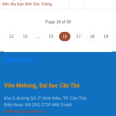
trên địa bàn tỉnh Sóc Trăng
Page 16 of 30
12
13
...
15
16
17
18
19
CONTACT US
Viện Mekong, Đại học Cần Thơ
Khu II, đường 3/2, P. Ninh Kiều, TP. Cần Thơ.
Điện thoại: (84-292) 3730 448; Email:
mekong@ctu.edu.vn