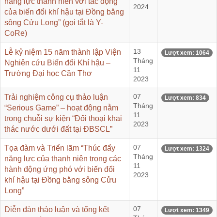
năng lực thanh niên với tác động
2024
của biến đổi khí hậu tại Đồng bằng
sông Cửu Long” (gọi tắt là Y-
CoRe)
Lễ kỷ niệm 15 năm thành lập Viện
13
Lượt xem: 1064
Tháng
Nghiên cứu Biến đổi Khí hậu –
11
Trường Đại học Cần Thơ
2023
Trải nghiệm công cụ thảo luận
07
Lượt xem: 834
Tháng
“Serious Game” – hoạt động nằm
11
trong chuỗi sự kiện “Đối thoại khai
2023
thác nước dưới đất tại ĐBSCL”
Tọa đàm và Triển lãm “Thúc đẩy
07
Lượt xem: 1324
Tháng
năng lực của thanh niên trong các
11
hành động ứng phó với biến đổi
2023
khí hậu tại Đồng bằng sông Cửu
Long”
Diễn đàn thảo luận và tổng kết
07
Lượt xem: 1349