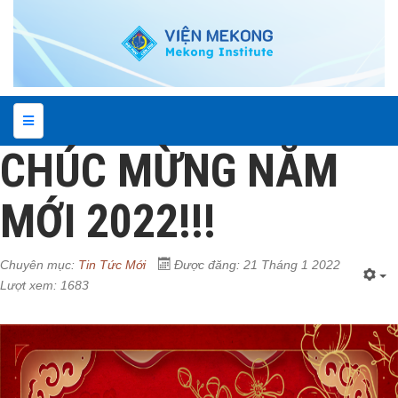
CHÚC MỪNG NĂM
MỚI 2022!!!
Chuyên mục:
Tin Tức Mới
Được đăng: 21 Tháng 1 2022
Lượt xem: 1683