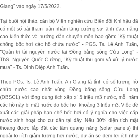
Giang" vào ngày 17/5/2022.
Tại buổi hội thảo, cán bộ Viện nghiên cứu Biến đổi Khí hậu đã
có một số bài tham luận nhằm tăng cường sự lãnh đạo, nâng
cao kiến thức và hướng dẫn chuyên môn bao gồm: "Kỹ thuật
chống bốc hơi các hồ chứa nước" - PGS. Ts. Lê Anh Tuấn,
"Quản trị tài nguyên nước tại Đồng bằng sông Cửu Long" -
ThS. Nguyễn Quốc Cường, "Kỹ thuật thu gom và xử lý nước
mưa" - Ts. Đinh Diệp Anh Tuấn.
Theo PGs. Ts. Lê Anh Tuấn, An Giang là tỉnh có số lượng hồ
chứa nước cao nhất vùng Đồng bằng sông Cửu Long
(ĐBSCL) với tổng dung tích xấp xỉ 5 triệu m3 nước, mỗi năm
các hồ này bị mất nước do bốc hơi khoảng 3 triệu m3. Việc đề
xuất các giải pháp hạn chế bốc hơi có ý nghĩa cho việc cấp
nước sinh hoạt cho cư dân tại đây. Nếu 30% diện tích mặt
thoáng được lắp đặt các tấm quang năng (solar panels) thì
ngoài lợi ích giảm lượng hơi nước, dự án sẽ đem lợi ích như