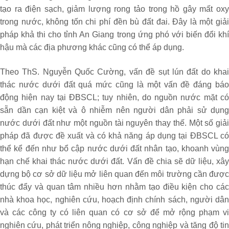
tạo ra điện sạch, giảm lượng rong tảo trong hồ gây mất oxy
trong nước, không tốn chi phí đền bù đất đai. Đây là một giải
pháp khả thi cho tỉnh An Giang trong ứng phó với biến đổi khí
hậu mà các địa phương khác cũng có thể áp dụng.
Theo ThS. Nguyễn Quốc Cường, vấn đề sụt lún đất do khai
thác nước dưới đất quá mức cũng là một vấn đề đáng báo
động hiện nay tại ĐBSCL; tuy nhiên, do nguồn nước mặt có
sẵn dần cạn kiệt và ô nhiễm nên người dân phải sử dụng
nước dưới đất như một nguồn tài nguyên thay thế. Một số giải
pháp đã được đề xuất và có khả năng áp dụng tại ĐBSCL có
thể kể đến như bổ cập nước dưới đất nhân tạo, khoanh vùng
hạn chế khai thác nước dưới đất. Vấn đề chia sẽ dữ liệu, xây
dựng bộ cơ sở dữ liệu mở liên quan đến môi trường cần được
thúc đẩy và quan tâm nhiều hơn nhằm tạo điều kiện cho các
nhà khoa học, nghiên cứu, hoạch định chính sách, người dân
và các công ty có liên quan có cơ sở để mở rộng phạm vi
nghiên cứu, phát triển nông nghiệp, công nghiệp và tăng độ tin