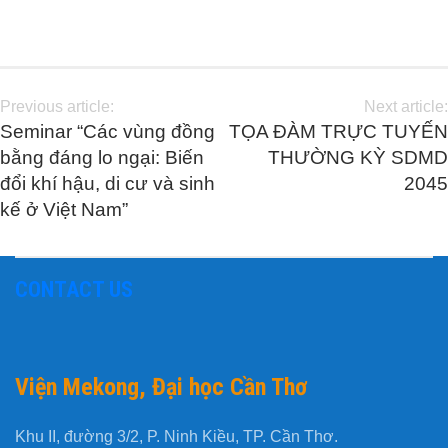
Previous article:
Next article:
Seminar “Các vùng đồng
TỌA ĐÀM TRỰC TUYẾN
bằng đáng lo ngại: Biến
THƯỜNG KỲ SDMD
đổi khí hậu, di cư và sinh
2045
kế ở Việt Nam”
CONTACT US
Viện Mekong, Đại học Cần Thơ
Khu II, đường 3/2, P. Ninh Kiều, TP. Cần Thơ.