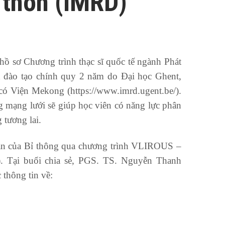
 thôn (IMRD)
ồ sơ Chương trình thạc sĩ quốc tế ngành Phát
nh đào tạo chính quy 2 năm do Đại học Ghent,
ó Viện Mekong (https://www.imrd.ugent.be/).
ng mạng lưới sẽ giúp học viên có năng lực phân
 tương lai.
hần của Bỉ thông qua chương trình VLIROUS –
27). Tại buổi chia sẻ, PGS. TS. Nguyễn Thanh
thông tin về: