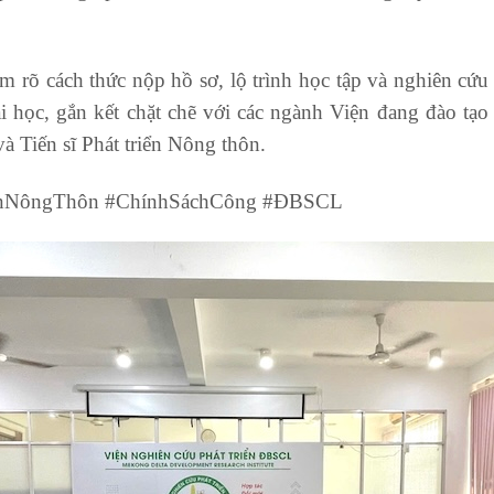
ắm rõ cách thức nộp hồ sơ, lộ trình học tập và nghiên c
ại học, gắn kết chặt chẽ với các ngành Viện đang đào tạo
à Tiến sĩ Phát triển Nông thôn.
ểnNôngThôn #ChínhSáchCông #ĐBSCL