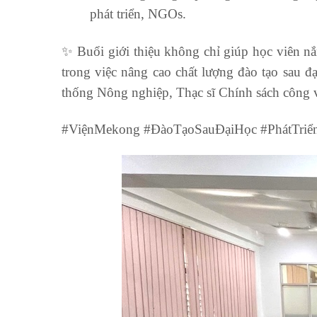
phát triển, NGOs.
✨ Buổi giới thiệu không chỉ giúp học viên n
trong việc nâng cao chất lượng đào tạo sau đ
thống Nông nghiệp, Thạc sĩ Chính sách công v
#ViệnMekong #ĐàoTạoSauĐạiHọc #PhátTri