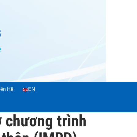
iên Hệ
EN
ơ chương trình