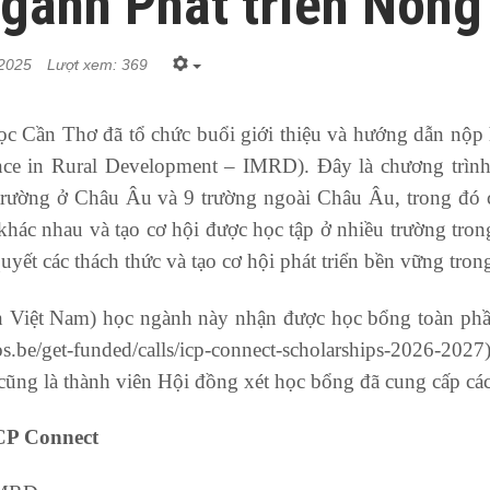
ngành Phát triển Nông
 2025
Lượt xem: 369
 Cần Thơ đã tổ chức buổi giới thiệu và hướng dẫn nộp h
ience in Rural Development – IMRD). Đây là chương trì
trường ở Châu Âu và 9 trường ngoài Châu Âu, trong đó c
 khác nhau và tạo cơ hội được học tập ở nhiều trường tro
quyết các thách thức và tạo cơ hội phát triển bền vững trong
viên Việt Nam) học ngành này nhận được học bổng toàn p
os.be/get-funded/calls/icp-connect-scholarships-2026-20
ũng là thành viên Hội đồng xét học bổng đã cung cấp các 
CP Connect