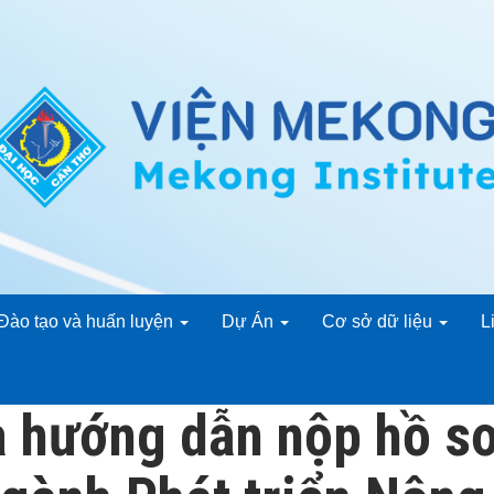
Đào tạo và huấn luyện
Dự Án
Cơ sở dữ liệu
L
và hướng dẫn nộp hồ s