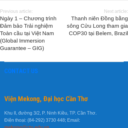
Previous article:
Next article:
Ngày 1 – Chương trình
Thanh niên Đồng bằng
Đảm bảo Trải nghiệm
sông Cửu Long tham gia
Toàn cầu tại Việt Nam
COP30 tại Belem, Brazil
(Global Immersion
Guarantee – GIG)
CONTACT US
Viện Mekong, Đại học Cần Thơ
Khu II, đường 3/2, P. Ninh Kiều, TP. Cần Thơ.
Điện thoại: (84-292) 3730 448; Email:
mekong@ctu.edu.vn