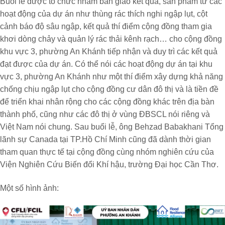
Buổi lễ được tổ chức nhằm bàn giao kết quả, sản phẩm từ các
hoạt động của dự án như thùng rác thích nghi ngập lụt, cột
cảnh báo độ sâu ngập, kết quả thí điểm cộng đồng tham gia
khơi dòng chảy và quản lý rác thải kênh rạch… cho cộng đồng
khu vực 3, phường An Khánh tiếp nhận và duy trì các kết quả
đạt được của dự án. Có thể nói các hoạt động dự án tại khu
vực 3, phường An Khánh như một thí điểm xây dựng khả năng
chống chịu ngập lụt cho cộng đồng cư dân đô thị và là tiền đề
để triển khai nhân rộng cho các cộng đồng khác trên địa bàn
thành phố, cũng như các đô thị ở vùng ĐBSCL nói riêng và
Việt Nam nói chung. Sau buổi lễ, ông Behzad Babakhani Tổng
lãnh sự Canada tại TP.Hồ Chí Minh cũng đã dành thời gian
tham quan thực tế tại cộng đồng cùng nhóm nghiên cứu của
Viện Nghiên Cứu Biến đổi Khí hậu, trường Đại học Cần Thơ.
Một số hình ảnh: