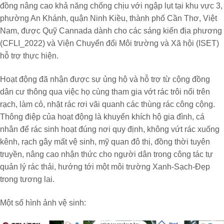
đồng nâng cao khả năng chống chịu với ngập lụt tại khu vực 3,
phường An Khánh, quận Ninh Kiều, thành phố Cần Thơ, Việt
Nam,
được Quỹ Cannada dành cho các sáng kiến địa phương
(CFLI_2022) và Viện Chuyển đổi Môi trường và Xã hội (ISET)
hỗ trợ thực hiện.
Hoạt động đã nhận được sự ủng hộ và hỗ trợ từ cộng đồng
dân cư thông qua việc họ cùng tham gia vớt rác trôi nổi trên
rạch, làm cỏ, nhặt rác rơi vãi quanh các thùng rác công cộng.
Thông điệp của hoạt động là khuyến khích hộ gia đình, cá
nhân để rác sinh hoạt đúng nơi quy định, không vứt rác xuống
kênh, rạch gây mất vệ sinh, mỹ quan đô thị, đồng thời tuyên
truyền, nâng cao nhận thức cho người dân trong công tác tự
quản lý rác thải, hướng tới một môi trường Xanh-Sạch-Đẹp
trong tương lai.
Một số hình ảnh vệ sinh: