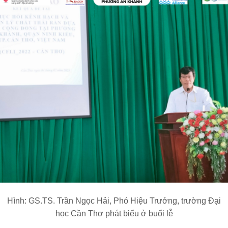
Hình: GS.TS. Trần Ngọc Hải, Phó Hiệu Trưởng, trường Đại
học Cần Thơ phát biểu ở buổi lễ