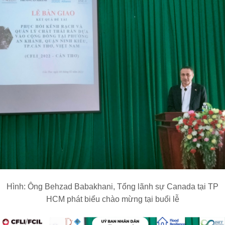
Hình:
Ông
Behzad Babakhani, Tổng lãnh sự Canada tại TP
HCM phát biểu chào mừng tại buổi lễ