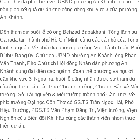
Cần Thơ đã phối hợp với UBND phường An Khánh, tổ chức lễ
bàn giao kết quả dự án cho cộng đồng khu vực 3 của phường
An Khánh.
Đến tham dự buổi lễ có
ông Behzad Babakhani, Tổng lãnh sự
Canada tại Thành phố Hồ Chí Mính cùng các cán bộ của Tổng
lãnh sự quán. Về phía địa phương có ông Võ Thành Tuấn, Phó
Bí thư Đảng ủy, Chủ tịch UBND phường An Khánh, ông Phan
Văn Thanh, Phó Chủ tịch Hội đồng Nhân dân phường An
Khánh cùng đại diện các ngành, đoàn thể phường và người
dân khu vực 3. Ngoài ra, buổi lễ cũng nhận được sự tham dự
của ông Lưu Tấn Tài, Phó Chi cục trưởng, Chi cục Bảo vệ Môi
trường, Sở Tài nguyên & Môi trường thành phố Cần Thơ. Về
phía trường Đại học Cần Thơ có GS.TS Trần Ngọc Hải, Phó
Hiệu Trưởng, PGS.TS Văn Phạm Đăng Trí, Viện trưởng, Viện
Nghiên cứu Biến đổi Khí hậu cùng các thành viên nhóm thực
hiện dự án.