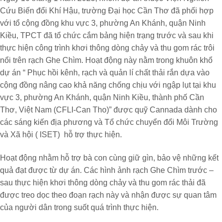
Cứu Biến đổi Khí Hậu, trường Đại học Cần Thơ đã phối hợp
với tổ cộng đồng khu vực 3, phường An Khánh, quận Ninh
Kiều, TPCT đã tổ chức cắm bảng hiện trạng trước và sau khi
thực hiện công trình khơi thông dòng chảy và thu gom rác trôi
nổi trên rạch Ghe Chìm. Hoạt động này nằm trong khuôn khổ
dự án “ Phục hồi kênh, rạch và quản lí chất thải rắn dựa vào
cộng đồng nâng cao khả năng chống chịu với ngập lụt tại khu
vực 3, phường An Khánh, quận Ninh Kiều, thành phố Cần
Thơ, Việt Nam (CFLI-Can Tho)” được quỹ Cannada dành cho
các sáng kiến địa phương và Tổ chức chuyển đổi Môi Trường
và Xã hội ( ISET) hỗ trợ thực hiện.
Hoạt động nhằm hỗ trợ bà con cùng giữ gìn, bảo vệ những kết
quả đạt được từ dự án. Các hình ảnh rạch Ghe Chìm
trước –
sau
thực hiện khơi thông dòng chảy và thu gom rác thải đã
được treo dọc theo đoạn rạch này và nhận được sự quan tâm
của người dân trong suốt quá trình thực hiện.