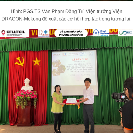
Hình:
PGS.TS Văn Phạm Đăng Trí, Viện trưởng Viện
DRAGON-Mekong
đề xuất các cơ hội hợp tác trong tương lai.