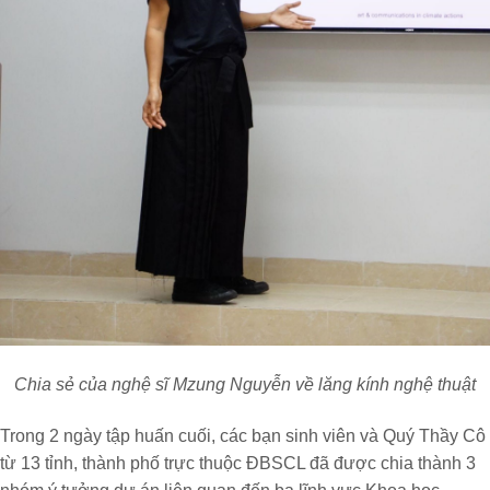
Chia sẻ của nghệ sĩ Mzung Nguyễn về lăng kính nghệ thuật
Trong 2 ngày tập huấn cuối, các bạn sinh viên và Quý Thầy Cô
từ 13 tỉnh, thành phố trực thuộc ĐBSCL đã được chia thành 3