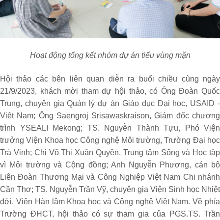
Hoạt động tổng kết nhóm dự án tiểu vùng mặn
Hội thảo các bên liên quan diễn ra buổi chiều cùng ngày
21/9/2023, khách mời tham dự hội thảo, có Ông Đoàn Quốc
Trung, chuyên gia Quản lý dự án Giáo dục Đại học, USAID -
Việt Nam; Ông Saengroj Srisawaskraison, Giám đốc chương
trình YSEALI Mekong; TS. Nguyễn Thành Tựu, Phó Viện
trưởng Viện Khoa học Công nghệ Môi trường, Trường Đại học
Trà Vinh; Chị Võ Thị Xuân Quyên, Trung tâm Sống và Học tập
vì Môi trường và Cộng đồng; Anh Nguyễn Phương, cán bộ
Liên Đoàn Thương Mại và Công Nghiệp Việt Nam Chi nhánh
Cần Thơ; TS. Nguyễn Trần Vỹ, chuyên gia Viện Sinh học Nhiệt
đới, Viện Hàn lâm Khoa học và Công nghệ Việt Nam. Về phía
Trường ĐHCT, hội thảo có sự tham gia của PGS.TS. Trần