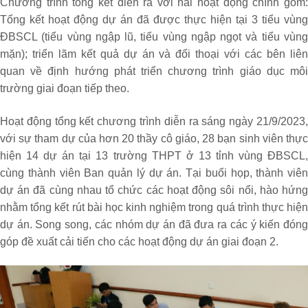
Chương trình tổng kết diễn ra với hai hoạt động chính gồm:
Tổng kết hoạt động dự án đã được thực hiện tại 3 tiểu vùng
ĐBSCL (tiểu vùng ngập lũ, tiểu vùng ngập ngọt và tiểu vùng
mặn); triển lãm kết quả dự án và đối thoại với các bên liên
quan về định hướng phát triển chương trình giáo dục môi
trường giai đoạn tiếp theo.
Hoạt động tổng kết chương trình diễn ra sáng ngày 21/9/2023,
với sự tham dự của hơn 20 thầy cô giáo, 28 bạn sinh viên thực
hiện 14 dự án tại 13 trường THPT ở 13 tỉnh vùng ĐBSCL,
cùng thành viên Ban quản lý dự án. Tại buổi họp, thành viên
dự án đã cùng nhau tổ chức các hoạt động sôi nổi, hào hứng
nhằm tổng kết rút bài học kinh nghiệm trong quá trình thực hiện
dự án. Song song, các nhóm dự án đã đưa ra các ý kiến đóng
góp đề xuất cải tiến cho các hoạt động dự án giai đoạn 2.