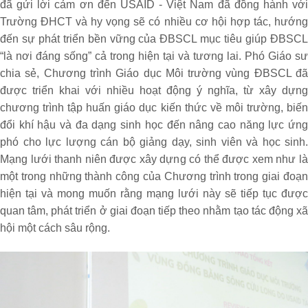
đã gửi lời cảm ơn đến USAID - Việt Nam đã đồng hành với
Trường ĐHCT và hy vọng sẽ có nhiều cơ hội hợp tác, hướng
đến sự phát triển bền vững của ĐBSCL mục tiêu giúp ĐBSCL
“là nơi đáng sống” cả trong hiện tại và tương lai. Phó Giáo sư
chia sẻ, Chương trình Giáo dục Môi trường vùng ĐBSCL đã
được triển khai với nhiều hoạt động ý nghĩa, từ xây dựng
chương trình tập huấn giáo dục kiến thức về môi trường, biến
đổi khí hậu và đa dạng sinh học đến nâng cao năng lực ứng
phó cho lực lượng cán bộ giảng dạy, sinh viên và học sinh.
Mạng lưới thanh niên được xây dựng có thể được xem như là
một trong những thành công của Chương trình trong giai đoạn
hiện tại và mong muốn rằng mạng lưới này sẽ tiếp tục được
quan tâm, phát triển ở giai đoạn tiếp theo nhằm tạo tác động xã
hội một cách sâu rộng.